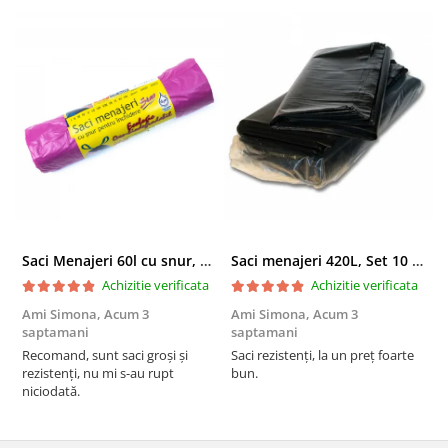
Saci Menajeri 60l cu snur, Roz, 10buc/rola
Saci menajeri 420L, Set 10 bucati
Achizitie verificata
Achizitie verificata
Ami Simona,
Acum 3
Ami Simona,
Acum 3
N
saptamani
saptamani
F
Recomand, sunt saci groși și
Saci rezistenți, la un preț foarte
rezistenți, nu mi s-au rupt
bun.
niciodată.