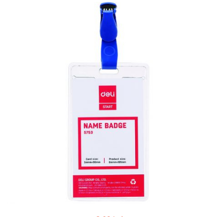
Geluri de Dus
Intretinere masina de spalat
Insecticide si Capcane
Odorizante
Sapunuri
Solutii desfundat tevi