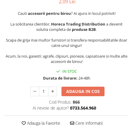
2,09 Lei
Cauti
accesorii pentru birou
? Ai ajuns in locul potrivit!
La solicitarea clientilor,
Horeca Trading Distribution
a devenit
solutia completa de
produse B2B
.
Scapa de grija mai multor furnizori si transfera responsabilitatile doar
catre unul singur!
Acum, la noi, gasesti: agrafe, clipsuri, pioneze, capsatoare si multe alte
accesorii de birou!
IN STOC
Durata de livrare:
24-48h
ADAUGA IN COS
Cod Produs:
866
Ai nevoie de ajutor?
0733.564.960
Adauga la Favorite
Cere informatii