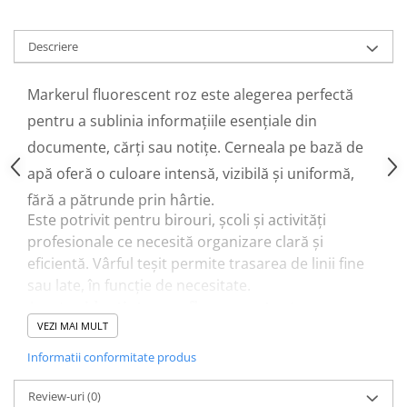
Descriere
Markerul fluorescent roz este alegerea perfectă
pentru a sublinia informațiile esențiale din
documente, cărți sau notițe. Cerneala pe bază de
apă oferă o culoare intensă, vizibilă și uniformă,
fără a pătrunde prin hârtie.
Este potrivit pentru birouri, școli și activități
profesionale ce necesită organizare clară și
eficientă. Vârful teșit permite trasarea de linii fine
sau late, în funcție de necesitate.
Acest
evidențiator
roz
fluorescent
este un
instrument practic, economic și fiabil, cu o durată
VEZI MAI MULT
lungă de viață și
super preț
, ideal pentru utilizarea
Informatii conformitate produs
zilnică în medii profesionale.
Review-uri
(0)