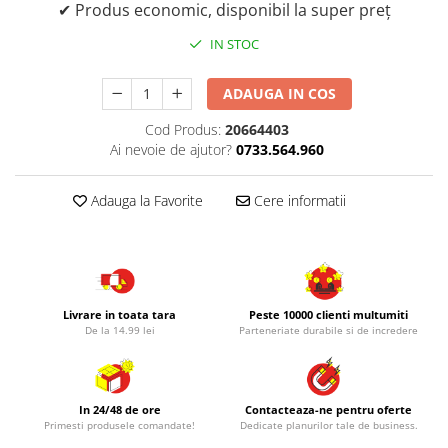
✔ Produs economic, disponibil la super preț
IN STOC
ADAUGA IN COS
Cod Produs:
20664403
Ai nevoie de ajutor?
0733.564.960
Adauga la Favorite
Cere informatii
Livrare in toata tara
Peste 10000 clienti multumiti
De la 14.99 lei
Parteneriate durabile si de incredere
In 24/48 de ore
Contacteaza-ne pentru oferte
Primesti produsele comandate!
Dedicate planurilor tale de business.