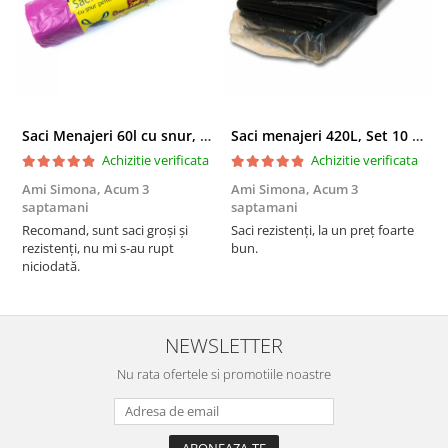
Saci Menajeri 60l cu snur, Roz, 10buc/rola
Saci menajeri 420L, Set 10 bucati
Achizitie verificata
Achizitie verificata
Ami Simona,
Acum 3
Ami Simona,
Acum 3
N
saptamani
saptamani
F
Recomand, sunt saci groși și
Saci rezistenți, la un preț foarte
rezistenți, nu mi s-au rupt
bun.
niciodată.
NEWSLETTER
Nu rata ofertele si promotiile noastre