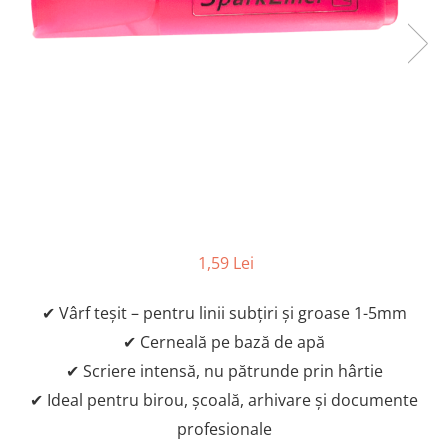
Geluri de Dus
Intretinere masina de spalat
Insecticide si Capcane
Odorizante
Sapunuri
Solutii desfundat tevi
1,59 Lei
✔ Vârf teșit – pentru linii subțiri și groase 1-5mm
✔ Cerneală pe bază de apă
✔ Scriere intensă, nu pătrunde prin hârtie
✔ Ideal pentru birou, școală, arhivare și documente
profesionale