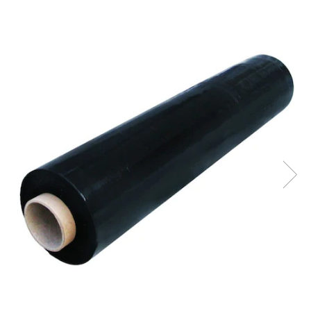
Geluri de Dus
Intretinere masina de spalat
Insecticide si Capcane
Odorizante
Sapunuri
Solutii desfundat tevi