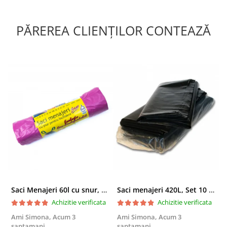
PĂREREA CLIENȚILOR CONTEAZĂ
Saci Menajeri 60l cu snur, Roz, 10buc/rola
Saci menajeri 420L, Set 10 bucati
Achizitie verificata
Achizitie verificata
Ami Simona,
Acum 3
Ami Simona,
Acum 3
N
saptamani
saptamani