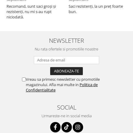
F
Recomand, sunt saci groși și
Saci rezistenți, la un preț foarte
rezistenți, nu mi s-au rupt
bun.
niciodată.
NEWSLETTER
Nu rata ofertele si promotiile noastre
Vreau sa primesc newsletter cu promotiile
magazinului. Afla mai multe in
Politica de
Confidentialitate
SOCIAL
Urmareste-ne in social media