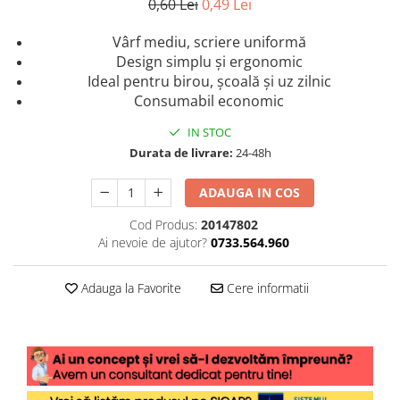
0,60 Lei
0,49 Lei
Vârf mediu, scriere uniformă
Design simplu și ergonomic
Ideal pentru birou, școală și uz zilnic
Consumabil economic
IN STOC
Durata de livrare:
24-48h
ADAUGA IN COS
Cod Produs:
20147802
Ai nevoie de ajutor?
0733.564.960
Adauga la Favorite
Cere informatii