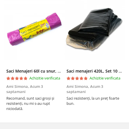
scriere fluentă și uniformă
vârf mediu, standard
design simplu și practic
ușor și rezistent
ideal pentru uz profesional și educațional
raport foarte bun calitate–preț
Saci Menajeri 60l cu snur, Roz, 10buc/rola
Saci menajeri 420L, Set 10 bucati
Achizitie verificata
Achizitie verificata
Ami Simona,
Acum 3
Ami Simona,
Acum 3
N
saptamani
saptamani
F
Recomand, sunt saci groși și
Saci rezistenți, la un preț foarte
rezistenți, nu mi s-au rupt
bun.
niciodată.