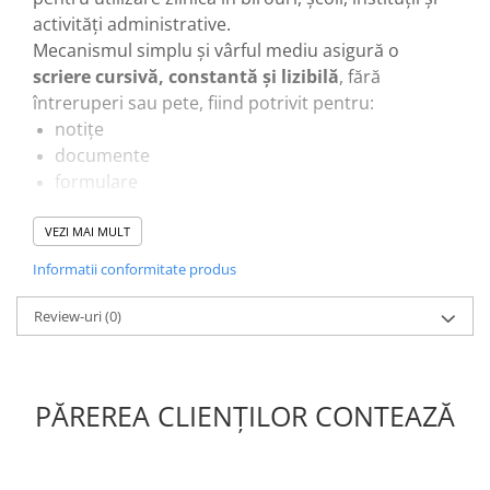
activități administrative.
Mecanismul simplu și vârful mediu asigură o
scriere cursivă, constantă și lizibilă
, fără
întreruperi sau pete, fiind potrivit pentru:
notițe
documente
formulare
semnături
activități școlare
VEZI MAI MULT
Designul ergonomic permite o prindere
Informatii conformitate produs
confortabilă, chiar și în cazul utilizării îndelungate,
iar corpul ușor îl face ușor de transportat și
Review-uri
(0)
depozitat.
Datorită costului redus și fiabilității, acest pix este
ideal pentru achiziții în volum, fiind frecvent utilizat
PĂREREA CLIENȚILOR CONTEAZĂ
în mediul B2B.
Avantaje principale:
cerneală neagră intensă