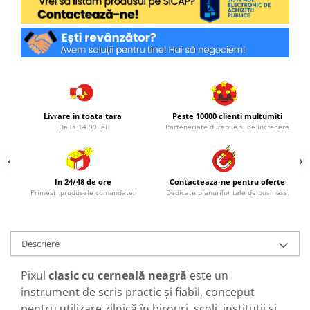
Livrare in toata tara
Peste 10000 clienti multumiti
De la 14.99 lei
Parteneriate durabile si de incredere
In 24/48 de ore
Contacteaza-ne pentru oferte
Primesti produsele comandate!
Dedicate planurilor tale de business.
Descriere
Pixul
clasic cu cerneală neagră
este un
instrument de scris practic și fiabil, conceput
pentru utilizare zilnică în birouri, școli, instituții și