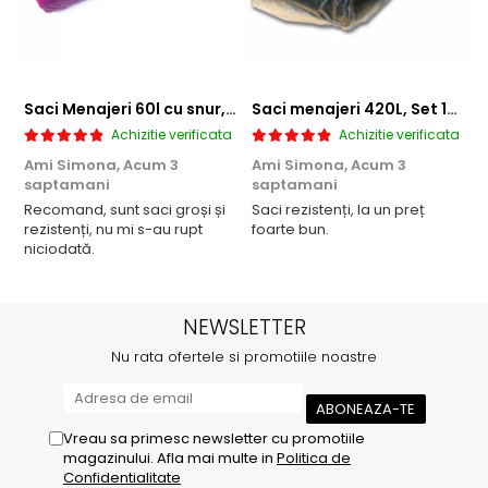
Saci Menajeri 60l cu snur, Roz, 10buc/rola
Saci menajeri 420L, Set 10 bucati
Achizitie verificata
Achizitie verificata
Ami Simona,
Acum 3
Ami Simona,
Acum 3
N
saptamani
saptamani
F
Recomand, sunt saci groși și
Saci rezistenți, la un preț
rezistenți, nu mi s-au rupt
foarte bun.
niciodată.
NEWSLETTER
Nu rata ofertele si promotiile noastre
Vreau sa primesc newsletter cu promotiile
magazinului. Afla mai multe in
Politica de
Confidentialitate