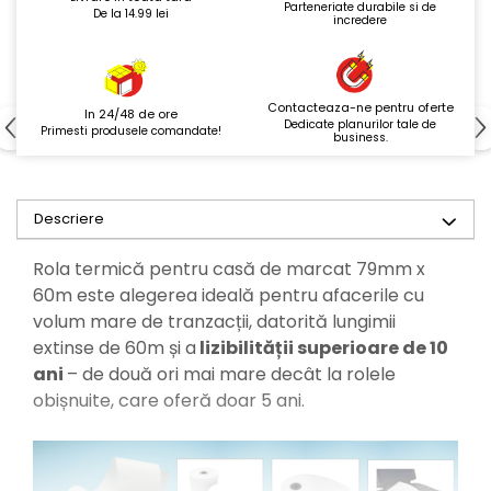
Parteneriate durabile si de
De la 14.99 lei
incredere
Contacteaza-ne pentru oferte
In 24/48 de ore
Dedicate planurilor tale de
Primesti produsele comandate!
business.
Descriere
Rola termică pentru casă de marcat 79mm x
60m este alegerea ideală pentru afacerile cu
volum mare de tranzacții, datorită lungimii
extinse de 60m și a
lizibilității superioare de 10
ani
– de două ori mai mare decât la rolele
obișnuite, care oferă doar 5 ani.