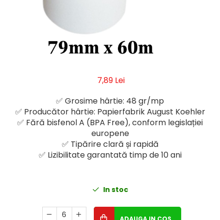
Geluri de Dus
Intretinere masina de spalat
Insecticide si Capcane
Odorizante
Sapunuri
Solutii desfundat tevi
7,89 Lei
✅ Grosime hârtie: 48 gr/mp
✅ Producător hârtie: Papierfabrik August Koehler
✅ Fără bisfenol A (BPA Free), conform legislației
europene
✅ Tipărire clară și rapidă
✅ Lizibilitate garantată timp de 10 ani
In stoc
ADAUGA IN COS