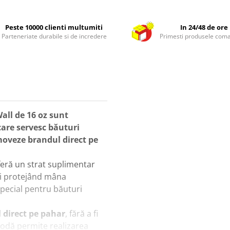
Peste 10000 clienti multumiti
In 24/48 de ore
Parteneriate durabile si de incredere
Primesti produsele com
all de 16 oz sunt
care servesc băuturi
omoveze brandul direct pe
eră un strat suplimentar
și protejând mâna
 special pentru băuturi
l direct pe pahar
, fără a fi
todă permite realizarea