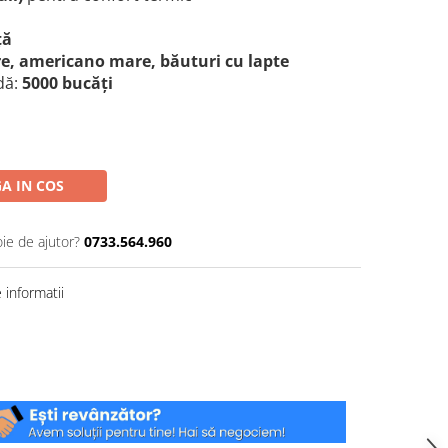
ță
re, americano mare, băuturi cu lapte
dă:
5000 bucăți
A IN COS
oie de ajutor?
0733.564.960
informatii