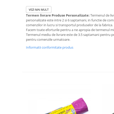
rapidă a designului și reduce costurile inițiale.
Paharele de
16 oz (aprox. 470 ml)
sunt potrivi
VEZI MAI MULT
Termen livrare Produse Personalizate:
Termenul de liv
latte mare
personalizate este intre 2 si 6 saptamani, in functie de co
americano mare
comenzilor in lucru si transportul produselor de la fabrica.
cappuccino mare
Facem toate eforturile pentru a ne apropia de termenul m
băuturi pe bază de lapte
Termenul mediu de livrare este de 3.5 saptamani pentru 
pentru comenzile urmatoare.
băuturi calde to-go
Designul personalizat transformă paharul înt
Informatii conformitate produs
promovare vizuală a brandului
, vizibil în m
fotografii pe social media.
Comanda minimă pentru producție este de 