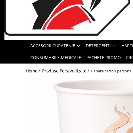
Geluri de Dus
Intretinere masina de spalat
Insecticide si Capcane
Odorizante
Sapunuri
ACCESORII CURATENIE
DETERGENTI
HARTI
Solutii desfundat tevi
CONSUMABILE MEDICALE
PACHETE PROMO
PR
Home /
Produse Personalizate /
Pahare carton personali