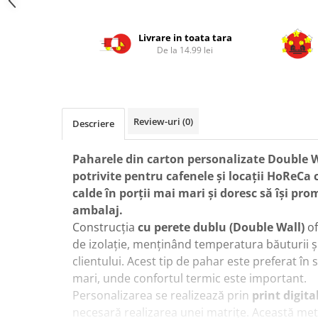
Livrare in toata tara
De la 14.99 lei
Review-uri
(0)
Descriere
Paharele din carton personalizate Double W
potrivite pentru cafenele și locații HoReCa 
calde în porții mai mari și doresc să își pr
ambalaj.
Construcția
cu perete dublu (Double Wall)
of
de izolație, menținând temperatura băuturii 
clientului. Acest tip de pahar este preferat în
mari, unde confortul termic este important.
Personalizarea se realizează prin
print digita
necesară realizarea unei matrițe. Această me