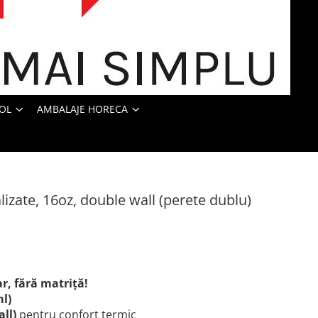
OL
AMBALAJE HORECA
izate, 16oz, double wall (perete dublu)
ar, fără matriță!
ml)
ll)
pentru confort termic