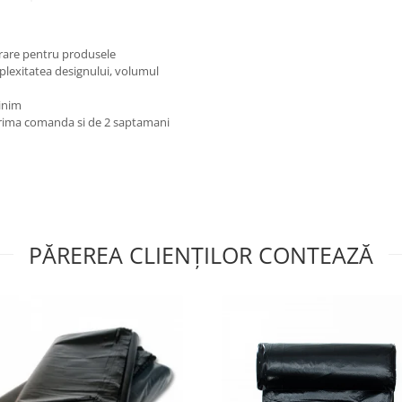
te pentru:
rare pentru produsele
mplexitatea designului, volumul
inim
prima comanda si de 2 saptamani
r-un instrument de
âna clientului sau în
5000 bucăți.
PĂREREA CLIENȚILOR CONTEAZĂ