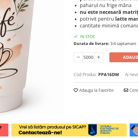
paharul nu frige mâna
nu este necesară matri
potrivit pentru
latte ma
cantitate minimă coman
IN STOC
Durata de livrare:
3-6 saptamani
ADAUG
Cod Produs:
PPA16DW
Ai nev
Adauga la Favorite
Cere 