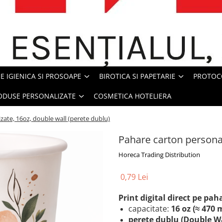
E IGIENICA SI PROSOAPE
BIROTICA SI PAPETARIE
PROTOC
ODUSE PERSONALIZATE
COSMETICA HOTELIERA
zate, 16oz, double wall (perete dublu)
Pahare carton personal
Horeca Trading Distribution
0,79 Lei
Print digital direct pe pah
capacitate:
16 oz (≈ 470 
perete dublu (Double Wa