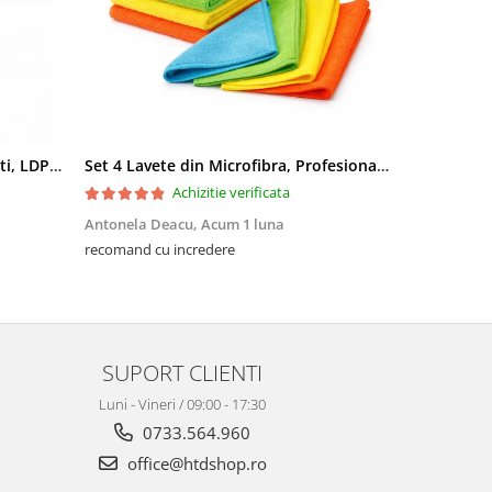
Saci menajeri 35L, Ultrarezistenti, LDPE, 15 buc/rola
Set 4 Lavete din Microfibra, Profesionale, 4 culori, 30x30cm
Achizitie verificata
Antonela Deacu,
Acum 1 luna
Amalia Fili
recomand cu incredere
Excelente, me
SUPORT CLIENTI
Luni - Vineri / 09:00 - 17:30
0733.564.960
office@htdshop.ro