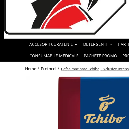
Geluri de Dus
Intretinere masina de spalat
Insecticide si Capcane
Odorizante
Sapunuri
ACCESORII CURATENIE
DETERGENTI
HARTI
Solutii desfundat tevi
CONSUMABILE MEDICALE
PACHETE PROMO
PR
Home /
Protocol /
Cafea macinata Tchibo, Exclusive Intens