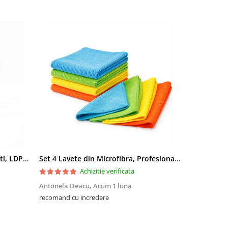
Saci menajeri 35L, Ultrarezistenti, LDPE, 15 buc/rola
Set 4 Lavete din Microfibra, Profesionale, 4 culori, 30x30cm
Achizitie verificata
Antonela Deacu,
Acum 1 luna
Amalia Fili
recomand cu incredere
Excelente, me