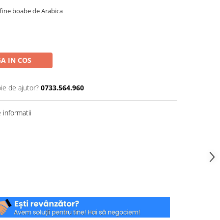
i fine boabe de Arabica
A IN COS
ie de ajutor?
0733.564.960
informatii