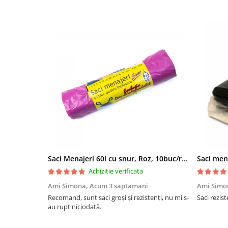
Saci Menajeri 60l cu snur, Roz, 10buc/rola
Saci men
Achizitie verificata
Ami Simona,
Acum 3 saptamani
Ami Simo
Recomand, sunt saci groși și rezistenți, nu mi s-
Saci rezist
au rupt niciodată.