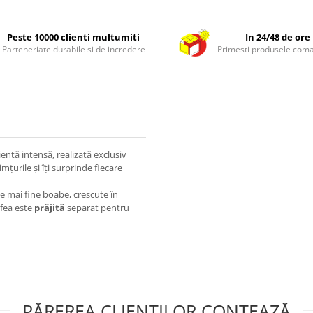
Peste 10000 clienti multumiti
In 24/48 de ore
Parteneriate durabile si de incredere
Primesti produsele com
ență intensă, realizată exclusiv
mțurile și îți surprinde fiecare
cele mai fine boabe, crescute în
afea este
prăjită
separat pentru
PĂREREA CLIENȚILOR CONTEAZĂ