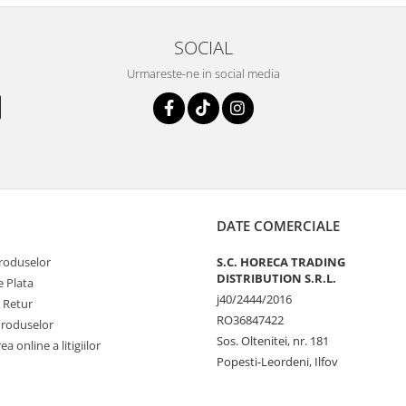
SOCIAL
Urmareste-ne in social media
DATE COMERCIALE
produselor
S.C. HORECA TRADING
DISTRIBUTION S.R.L.
 Plata
j40/2444/2016
e Retur
RO36847422
Produselor
Sos. Oltenitei, nr. 181
a online a litigiilor
Popesti-Leordeni, Ilfov