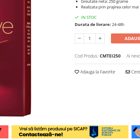
Greutate neta: 250 grame
Realizata prin prajirea celor ma
IN STOC
Durata de livrare:
24-48h
ADAUG
Cod Produs:
CMTEI250
Ai nevo
Adauga la Favorite
Cere 