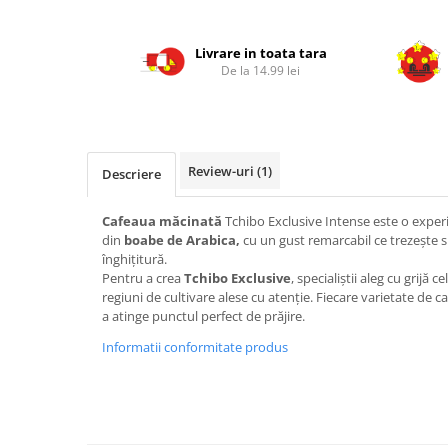
Livrare in toata tara
De la 14.99 lei
Review-uri
(1)
Descriere
Cafeaua măcinată
Tchibo Exclusive Intense este o experi
din
boabe de Arabica,
cu un gust remarcabil ce trezește si
înghițitură.
Pentru a crea
Tchibo Exclusive
, specialiștii aleg cu grijă 
regiuni de cultivare alese cu atenție. Fiecare varietate de c
a atinge punctul perfect de prăjire.
Informatii conformitate produs