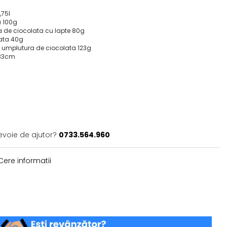
,75l
a 100g
a de ciocolata cu lapte 80g
lata 40g
cu umplutura de ciocolata 123g
x33cm
evoie de ajutor?
0733.564.960
ere informatii