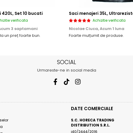
 420L, Set 10 bucati
izitie verificata
Achizitie verificata
Acum 3 saptamani
Nicolae Ciuca,
Acum 1 luna
 la un preț foarte bun.
Foarte mulțumit de produse.
SOCIAL
Urmareste-ne in social media
DATE COMERCIALE
selor
S.C. HORECA TRADING
DISTRIBUTION S.R.L.
ta
j40/2444/2016