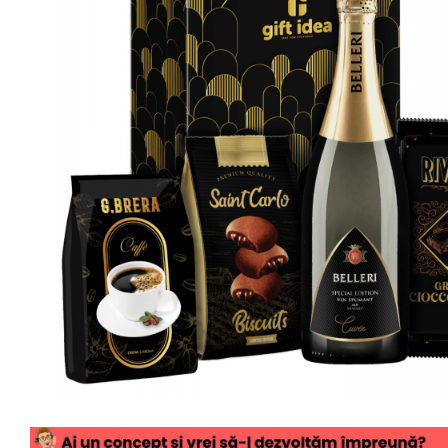
Geluri de Dus
Intretinere masina de spalat
Insecticide si Capcane
Odorizante
Sapunuri
Solutii desfundat tevi