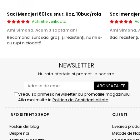
Saci Menajeri 60l cu snur, Roz, 10buc/rola
Saci menajeri
Achizitie verificata
Ach
Ami Simona,
Acum 3 saptamani
Ami Simona,
Recomand, sunt saci groși și rezistenți, nu mi s-
Saci rezistenți,
au rupt niciodată.
NEWSLETTER
Nu rata ofertele si promotiile noastre
Vreau sa primesc newsletter cu promotiile magazinului.
Afla mai multe in
Politica de Confidentialitate
INFO SITE HTD SHOP
CLIENTI
Postari din blog
Livrarea produ
Despre noi
Metode de Pla