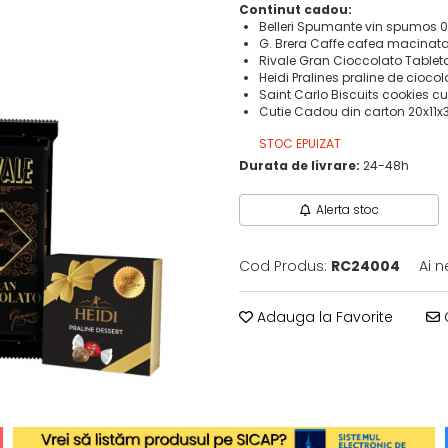
Continut cadou:
Belleri Spumante vin spumos 0
G. Brera Caffe cafea macinat
Rivale Gran Cioccolato Tablet
Heidi Pralines praline de cioco
Saint Carlo Biscuits cookies 
Cutie Cadou din carton 20x11
STOC EPUIZAT
Durata de livrare:
24-48h
Alerta stoc
Cod Produs:
RC24004
Ai n
Adauga la Favorite
C