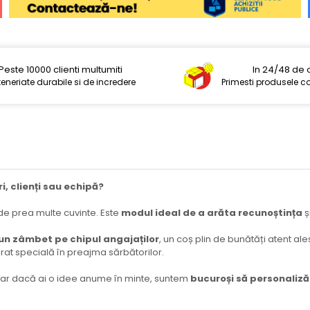
Peste 10000 clienti multumiti
In 24/48 de 
teneriate durabile si de incredere
Primesti produsele 
i, clienți sau echipă?
 de prea multe cuvinte. Este
modul ideal de a arăta recunoștința
ș
un zâmbet pe chipul angajaților
, un coș plin de bunătăți atent al
at specială în preajma sărbătorilor.
dar dacă ai o idee anume în minte, suntem
bucuroși să personaliză