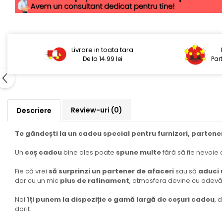
Livrare in toata tara
De la 14.99 lei
Par
Review-uri
(0)
Descriere
Te gândești la un cadou special pentru furnizori, partener
Un
coș cadou
bine ales poate
spune multe
fără să fie nevoie
Fie că vrei
să surprinzi un partener de afaceri
sau să
aduci 
dar cu un mic
plus de rafinament
, atmosfera devine cu adevăr
Noi
îți punem la dispoziție o gamă largă de coșuri cadou
, 
dorit.