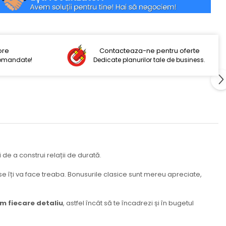
ore
Contacteaza-ne pentru oferte
comandate!
Dedicate planurilor tale de business.
i de a construi relații de durată.
ese îți va face treaba. Bonusurile clasice sunt mereu apreciate,
m fiecare detaliu
, astfel încât să te încadrezi și în bugetul