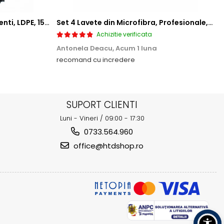
Saci menajeri 35L, Ultrarezistenti, LDPE, 15 buc/rola
Set 4 Lavete din Microfibra, Profesionale, 4 culori, 30x30cm
Achizitie verificata
Antonela Deacu,
Acum 1 luna
recomand cu incredere
SUPORT CLIENTI
Luni - Vineri / 09:00 - 17:30
0733.564.960
office@htdshop.ro