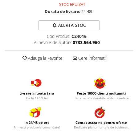
STOC EPUIZAT
Durata de livrare:
24-48h
ALERTA STOC
Cod Produs:
C24016
Ai nevoie de ajutor?
0733.564.960
Adauga la Favorite
Cere informatii
Livrare in toata tara
Peste 10000 clienti multumiti
De la 14.99 lei
Parteneriate durabile si de incredere
In 24/48 de ore
Contacteaza-ne pentru oferte
Primesti produsele comandate!
Dedicate planurilor tale de business.