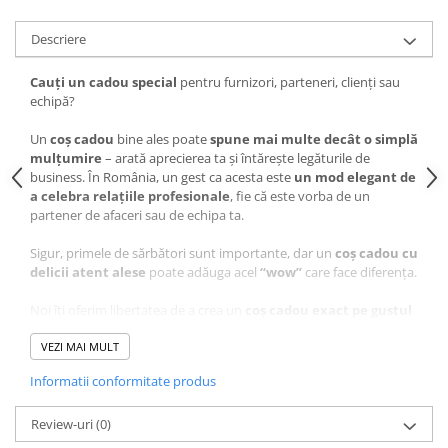
Descriere
Cauți un cadou special
pentru furnizori, parteneri, clienți sau
echipă?
Un
coș cadou
bine ales poate
spune mai multe decât o simplă
mulțumire
– arată aprecierea ta și întărește legăturile de
business. În România, un gest ca acesta este
un mod elegant de
a celebra relațiile profesionale
, fie că este vorba de un
partener de afaceri sau de echipa ta.
Sigur, primele de sărbători sunt importante, dar un
coș cadou cu
delicii atent alese
poate adăuga acel
“wow”
care face diferența.
Noi îți oferim libertatea de a crea un
coș cadou exact pe gustul
tău
. Fie că vrei un coș tradițional românesc, unul cu vinuri fine
sau delicatese rafinate, suntem aici să
VEZI MAI MULT
îți oferim soluții care se
potrivesc bugetului tău
și cerințelor specifice.
Informatii conformitate produs
Intră pe
www.horeca-trading-distribution.ro
și descoperă
colecția noastră de
Review-uri
(0)
coșuri cadou perfecte pentru orice ocazie
– Crăciun, Paște, 1-8 Martie – și pentru oricine vrei
să surprinzi