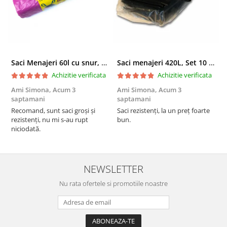
Saci Menajeri 60l cu snur, Roz, 10buc/rola
Saci menajeri 420L, Set 10 bucati
Achizitie verificata
Achizitie verificata
Ami Simona,
Acum 3
Ami Simona,
Acum 3
N
saptamani
saptamani
F
Recomand, sunt saci groși și
Saci rezistenți, la un preț foarte
rezistenți, nu mi s-au rupt
bun.
niciodată.
NEWSLETTER
Nu rata ofertele si promotiile noastre