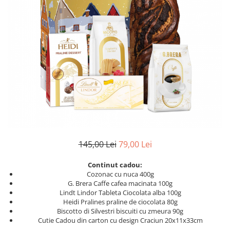
Geluri de Dus
Intretinere masina de spalat
Insecticide si Capcane
Odorizante
Sapunuri
Solutii desfundat tevi
145,00 Lei
79,00 Lei
Continut cadou:
Cozonac cu nuca 400g
G. Brera Caffe cafea macinata 100g
Lindt Lindor Tableta Ciocolata alba 100g
Heidi Pralines praline de ciocolata 80g
Biscotto di Silvestri biscuiti cu zmeura 90g
Cutie Cadou din carton cu design Craciun 20x11x33cm