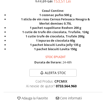
177,31 Lei
153,51 Lei
Cosul Contine:
1 cozonac pufos 500 g
1 sticla de vin rosu Cervus Feteasca Neagra &
Merlot demisec 0.75L
1 pachet napolitane Roshen 200 g
1 cutie de trufe din ciocolata, Trufalie, 124g
1 cutie trufe de ciocolata, Trufale 200g
1 iepuras de ciocolata 60g
1 pachet biscuiti Lovita Jelly 135 g
1 pachet biscuiti Lovita 150g
STOC EPUIZAT
Durata de livrare:
24-48h
ALERTA STOC
Cod Produs:
CPCMIX
Ai nevoie de ajutor?
0733.564.960
Adauga la Favorite
Cere informatii