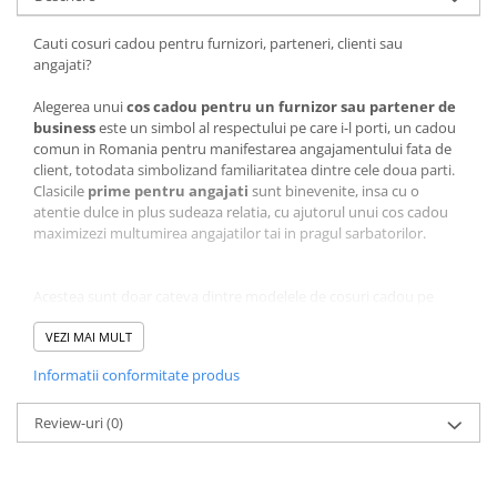
Cauti cosuri cadou pentru furnizori, parteneri, clienti sau
angajati?
Alegerea unui
cos cadou pentru un furnizor sau partener de
business
este un simbol al respectului pe care i-l porti, un cadou
comun in Romania pentru manifestarea angajamentului fata de
client, totodata simbolizand familiaritatea dintre cele doua parti.
Clasicile
prime pentru angajati
sunt binevenite, insa cu o
atentie dulce in plus sudeaza relatia, cu ajutorul unui cos cadou
maximizezi multumirea angajatilor tai in pragul sarbatorilor.
Acestea sunt doar cateva dintre modelele de cosuri cadou pe
care noi le realizam.
La cerere putem realiza un cos cadou mixand produsele in
VEZI MAI MULT
functie de dorintele tale si ne putem incadra intr-un buget
Informatii conformitate produs
stabilit!
Review-uri
(0)
La www.horeca-trading-distribution.ro gasesti o gama variata de
cosuri cadou potrivite pentru sarbatorile importante: Craciun,
Paste si 1-8 Martie.