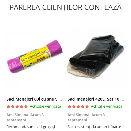
PĂREREA CLIENȚILOR CONTEAZĂ
Cosuri cadou cu vin sau cosuri traditionale romanesti, cu
delicatese extrem de rafinate sau cosuri premium atent decorate
sunt cateva din propunerile noastre pentru ocazii speciale si
partenerii importanti ai afacerii pe care o reprezinti.
Saci Menajeri 60l cu snur, Roz, 10buc/rola
Saci menajeri 420L, Set 10 bucati
Achizitie verificata
Achizitie verificata
Ami Simona,
Acum 3
Ami Simona,
Acum 3
N
saptamani
saptamani
F
Recomand, sunt saci groși și
Saci rezistenți, la un preț foarte