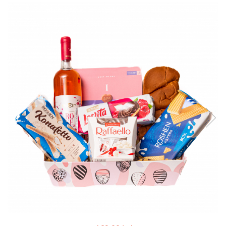
Geluri de Dus
Intretinere masina de spalat
Insecticide si Capcane
Odorizante
Sapunuri
Solutii desfundat tevi