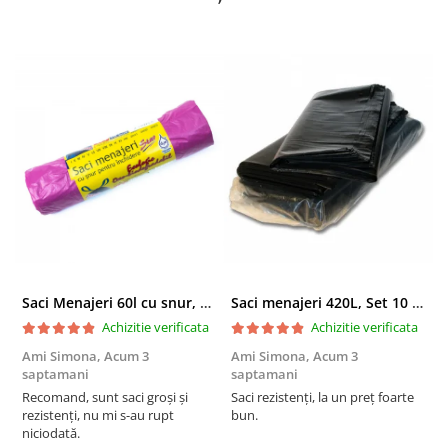
delicatese extrem de rafinate sau cosuri premium atent decorate
sunt cateva din propunerile noastre pentru ocazii speciale si
partenerii importanti ai afacerii pe care o reprezinti.
Saci Menajeri 60l cu snur, Roz, 10buc/rola
Saci menajeri 420L, Set 10 bucati
Achizitie verificata
Achizitie verificata
Ami Simona,
Acum 3
Ami Simona,
Acum 3
N
saptamani
saptamani
F
Recomand, sunt saci groși și
Saci rezistenți, la un preț foarte
rezistenți, nu mi s-au rupt
bun.
niciodată.