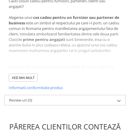
Cauti cosuri cadou pentru furnizori, parteneri, clienti sau
angajati?
Alegerea unui
cos cadou pentru un furnizor sau partener de
business
este un simbol al respectului pe care i-l porti, un cadou
comun in Romania pentru manifestarea angajamentului fata de
client, totodata simbolizand familiaritatea dintre cele doua parti.
Clasicile
prime pentru angajati
sunt binevenite, insa cu o
atentie dulce in plus sudeaza relatia, cu ajutorul unui cos cadou
maximizezi multumirea angajatilor tai in pragul sarbatorilor.
Acestea sunt doar cateva dintre modelele de cosuri cadou pe
care noi le realizam.
La cerere putem realiza un cos cadou mixand produsele in
VEZI MAI MULT
functie de dorintele tale si ne putem incadra intr-un buget
Informatii conformitate produs
stabilit!
Review-uri
(0)
La www.horeca-trading-distribution.ro gasesti o gama variata de
cosuri cadou potrivite pentru sarbatorile importante: Craciun,
Paste si 1-8 Martie.
PĂREREA CLIENȚILOR CONTEAZĂ
Cosuri cadou cu vin sau cosuri traditionale romanesti, cu