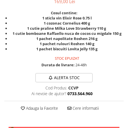
169,00 Lei
Cosul contine:
1 sticla vin Elixir Rose 0.75 l
1 cozonac Cornelius 400 g
1 cutie praline Milka Love Strawberry 110 g
1 cutie bomboane Raffaello nuca de cocos cu migdale 150 g
1 pachet napolitate Roshen 216 g
1 pachet rulouri Roshen 140 g
1 pachet biscuiti Lovita Jelly 135 g
STOC EPUIZAT
Durata de livrare:
24-48h
ALERTA STOC
Cod Produs:
CCVP
Ai nevoie de ajutor?
0733.564.960
Adauga la Favorite
Cere informatii