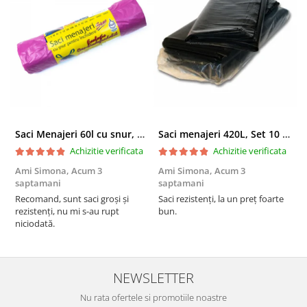
Saci Menajeri 60l cu snur, Roz, 10buc/rola
Saci menajeri 420L, Set 10 bucati
Achizitie verificata
Achizitie verificata
Ami Simona,
Acum 3
Ami Simona,
Acum 3
N
saptamani
saptamani
F
Recomand, sunt saci groși și
Saci rezistenți, la un preț foarte
rezistenți, nu mi s-au rupt
bun.
niciodată.
NEWSLETTER
Nu rata ofertele si promotiile noastre