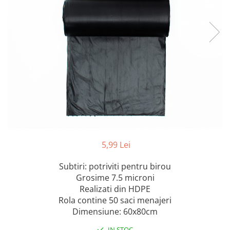
Geluri de Dus
Intretinere masina de spalat
Insecticide si Capcane
Odorizante
Sapunuri
Solutii desfundat tevi
5,99 Lei
Subtiri: potriviti pentru birou
Grosime 7.5 microni
Realizati din HDPE
Rola contine 50 saci menajeri
Dimensiune: 60x80cm
IN STOC