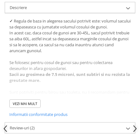
Descriere
✓
Regula de baza in alegerea sacului potrivit este: volumul sacului
sa depaseasca cu jumatate volumul cosului de gunoi.
In acest caz, daca cosul de gunoi are 30-45L, sacul potrivit trebuie
sa aiba 60L, astfel incat sa depaseasca marginile cosului de gunoi
si sa le acopere, ca sacul sa nu cada inauntru atunci cand
aruncam gunoiul.
Se folosesc pentru cosul de gunoi sau pentru colectarea
deseurilor in afara gospodariei.
Sacii au grosimea de 7.5 microni, sunt subtiri si nu rezista la
greutate mare.
Sunt potriviti pentru birou sau toaleta, nu ii recomandam pentru
greutate mare.
✓
VEZI MAI MULT
Rola contine 50 de saci pentru gunoi.
Informatii conformitate produs
Review-uri
(2)