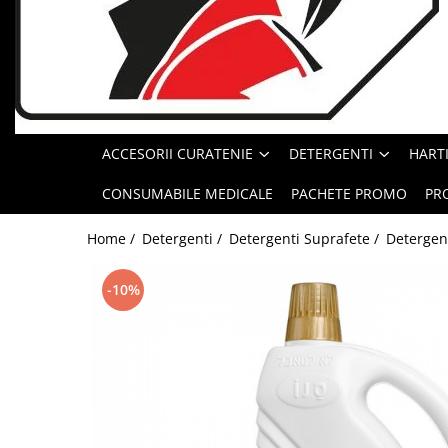
Geluri de Dus
Intretinere masina de spalat
Insecticide si Capcane
Odorizante
Sapunuri
ACCESORII CURATENIE
DETERGENTI
HARTI
Solutii desfundat tevi
CONSUMABILE MEDICALE
PACHETE PROMO
PR
Home /
Detergenti /
Detergenti Suprafete /
Detergent
-10%