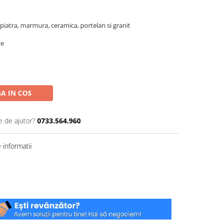
 piatra, marmura, ceramica, portelan si granit
te
A IN COS
e de ajutor?
0733.564.960
informatii