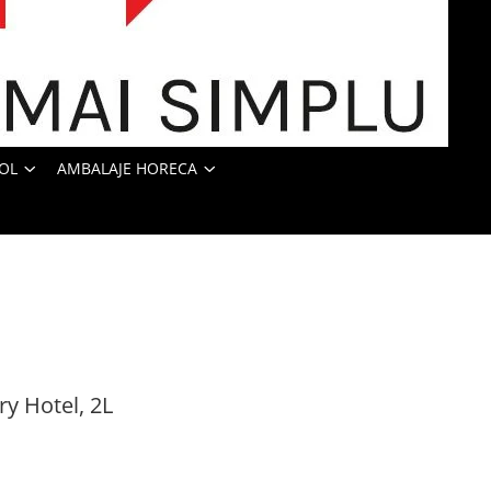
OL
AMBALAJE HORECA
ry Hotel, 2L