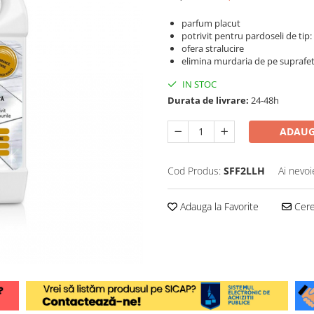
parfum placut
potrivit pentru pardoseli de tip:
ofera stralucire
elimina murdaria de pe suprafe
IN STOC
Durata de livrare:
24-48h
ADAUG
Cod Produs:
SFF2LLH
Ai nevoi
Adauga la Favorite
Cere 