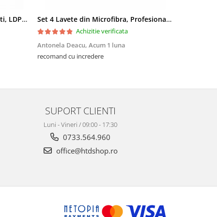
Saci menajeri 35L, Ultrarezistenti, LDPE, 15 buc/rola
Set 4 Lavete din Microfibra, Profesionale, 4 culori, 30x30cm
Achizitie verificata
Antonela Deacu,
Acum 1 luna
Amalia Fili
recomand cu incredere
Excelente, me
SUPORT CLIENTI
Luni - Vineri / 09:00 - 17:30
0733.564.960
office@htdshop.ro