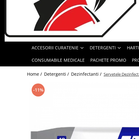
Geluri de Dus
Intretinere masina de spalat
Insecticide si Capcane
Odorizante
Sapunuri
ACCESORII CURATENIE
DETERGENTI
HARTI
Solutii desfundat tevi
CONSUMABILE MEDICALE
PACHETE PROMO
PR
Home /
Detergenti /
Dezinfectanti /
Servetele Dezinfec
-11%