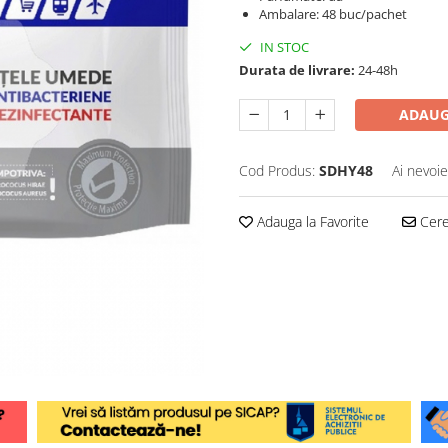
Ambalare: 48 buc/pachet
IN STOC
Durata de livrare:
24-48h
ADAUG
Cod Produs:
SDHY48
Ai nevoie
Adauga la Favorite
Cere 