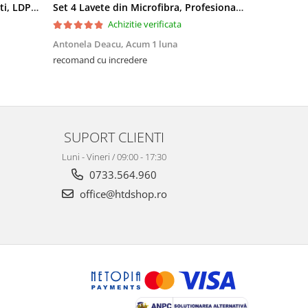
Saci menajeri 35L, Ultrarezistenti, LDPE, 15 buc/rola
Set 4 Lavete din Microfibra, Profesionale, 4 culori, 30x30cm
Achizitie verificata
Antonela Deacu,
Acum 1 luna
Amalia Fili
recomand cu incredere
Excelente, me
SUPORT CLIENTI
Luni - Vineri / 09:00 - 17:30
0733.564.960
office@htdshop.ro