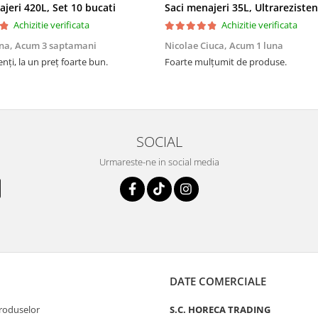
ajeri 420L, Set 10 bucati
Achizitie verificata
Achizitie verificata
na,
Acum 3 saptamani
Nicolae Ciuca,
Acum 1 luna
enți, la un preț foarte bun.
Foarte mulțumit de produse.
SOCIAL
Urmareste-ne in social media
DATE COMERCIALE
produselor
S.C. HORECA TRADING