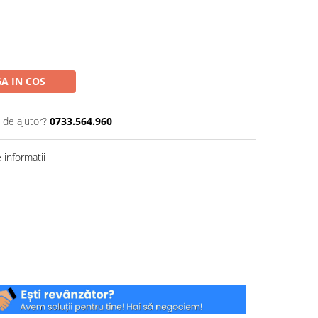
A IN COS
 de ajutor?
0733.564.960
informatii