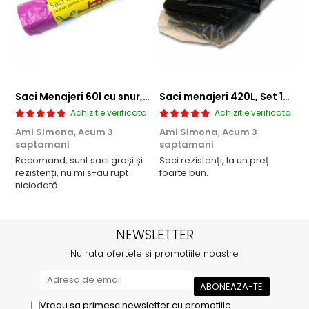
Saci Menajeri 60l cu snur, Roz, 10buc/rola
Saci menajeri 420L, Set 10 bucati
Achizitie verificata
Achizitie verificata
Ami Simona,
Acum 3
Ami Simona,
Acum 3
N
saptamani
saptamani
F
Recomand, sunt saci groși și
Saci rezistenți, la un preț
rezistenți, nu mi s-au rupt
foarte bun.
niciodată.
NEWSLETTER
Nu rata ofertele si promotiile noastre
Vreau sa primesc newsletter cu promotiile