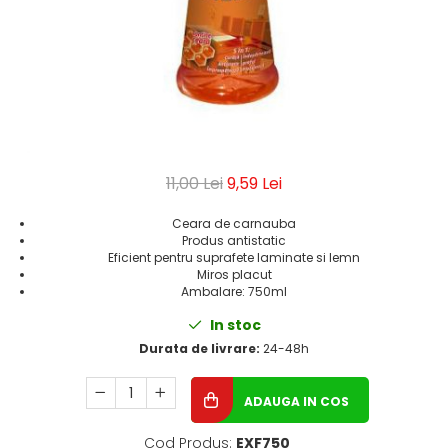
Geluri de Dus
Intretinere masina de spalat
Insecticide si Capcane
Odorizante
Sapunuri
Solutii desfundat tevi
11,00 Lei
9,59 Lei
Ceara de carnauba
Produs antistatic
Eficient pentru suprafete laminate si lemn
Miros placut
Ambalare: 750ml
In stoc
Durata de livrare:
24-48h
ADAUGA IN COS
Cod Produs:
EXF750