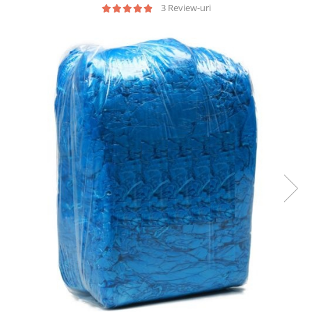
Geluri de Dus
3 Review-uri
Intretinere masina de spalat
Insecticide si Capcane
Odorizante
Sapunuri
Solutii desfundat tevi