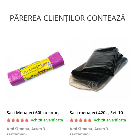
PĂREREA CLIENȚILOR CONTEAZĂ
Saci Menajeri 60l cu snur, Roz, 10buc/rola
Saci menajeri 420L, Set 10 bucati
Achizitie verificata
Achizitie verificata
Ami Simona,
Acum 3
Ami Simona,
Acum 3
N
saptamani
saptamani