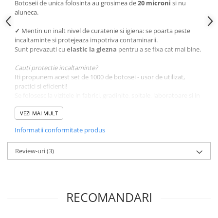
Botoseii de unica folosinta au grosimea de
20 microni
si nu
aluneca.
✓
Mentin un inalt nivel de curatenie si igiena: se poarta peste
incaltaminte si protejeaza impotriva contaminarii.
Sunt prevazuti cu
elastic la glezna
pentru a se fixa cat mai bine.
Cauti protectie incaltaminte?
Iti propunem acest set de 1000 de botosei - usor de utilizat,
practici si eficienti!
Se folosesc la vizitele in fabrici, gradinite, spitale, laboratoare si in
spatii ce necesita sa ramana curate.
VEZI MAI MULT
Comanda ACUM botosei de unica folosinta grosi la cel mai
Informatii conformitate produs
bun raport calitate-pret, de la Horeca Trading Distribution!
Review-uri
(3)
RECOMANDARI