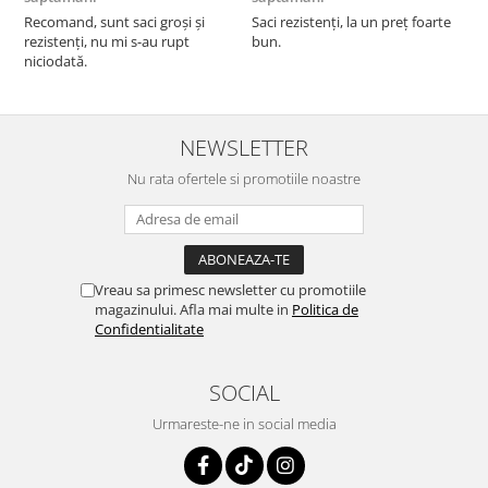
F
Recomand, sunt saci groși și
Saci rezistenți, la un preț foarte
rezistenți, nu mi s-au rupt
bun.
niciodată.
NEWSLETTER
Nu rata ofertele si promotiile noastre
Vreau sa primesc newsletter cu promotiile
magazinului. Afla mai multe in
Politica de
Confidentialitate
SOCIAL
Urmareste-ne in social media