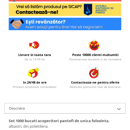
Livrare in toata tara
Peste 10000 clienti multumiti
De la 14.99 lei
Parteneriate durabile si de incredere
In 24/48 de ore
Contacteaza-ne pentru oferte
Primesti produsele comandate!
Dedicate planurilor tale de business.
Descriere
Set 1000 bucati acoperitori pantofi de unica folosinta
,
albastri, din polietilena.