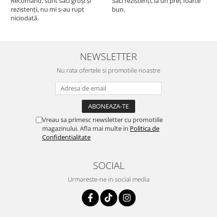
Recomand, sunt saci groși și
Saci rezistenți, la un preț foarte
rezistenți, nu mi s-au rupt
bun.
niciodată.
NEWSLETTER
Nu rata ofertele si promotiile noastre
Vreau sa primesc newsletter cu promotiile
magazinului. Afla mai multe in
Politica de
Confidentialitate
SOCIAL
Urmareste-ne in social media