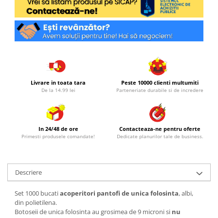
Livrare in toata tara
Peste 10000 clienti multumiti
De la 14.99 lei
Parteneriate durabile si de incredere
In 24/48 de ore
Contacteaza-ne pentru oferte
Primesti produsele comandate!
Dedicate planurilor tale de business.
Descriere
Set 1000 bucati
acoperitori pantofi de unica folosinta
, albi,
din polietilena.
Botoseii de unica folosinta au grosimea de 9 microni si
nu