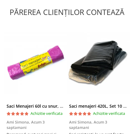
PĂREREA CLIENȚILOR CONTEAZĂ
Saci Menajeri 60l cu snur, Roz, 10buc/rola
Saci menajeri 420L, Set 10 bucati
Achizitie verificata
Achizitie verificata
Ami Simona,
Acum 3
Ami Simona,
Acum 3
N
saptamani
saptamani
F