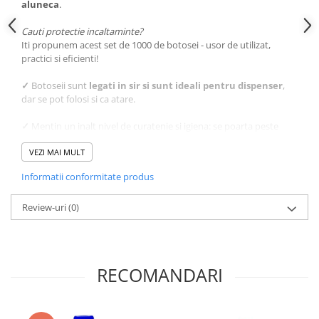
aluneca
.
Cauti protectie incaltaminte?
Iti propunem acest set de 1000 de botosei - usor de utilizat,
practici si eficienti!
✓
Botoseii sunt
legati in sir si sunt ideali pentru dispenser
,
dar se pot folosi si ca atare.
✓
Mentin un inalt nivel de curatenie si igiena: se poarta peste
incaltaminte si protejeaza impotriva contaminarii.
Sunt prevazuti cu
VEZI MAI MULT
elastic la glezna
pentru a se fixa cat mai bine.
Se folosesc la vizitele in fabrici, gradinite, spitale, laboratoare si in
Informatii conformitate produs
spatii ce necesita sa ramana curate.
Comanda ACUM
Review-uri
(0)
botosei de unica folosinta
la cel mai bun
raport calitate-pret, de la Horeca Trading Distribution!
RECOMANDARI