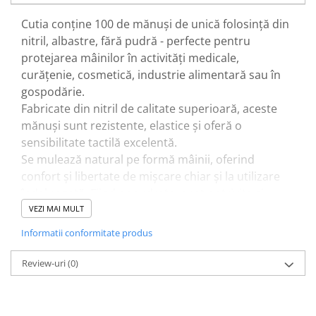
Cutia conține 100 de mănuși de unică folosință din
nitril, albastre, fără pudră - perfecte pentru
protejarea mâinilor în activități medicale,
curățenie, cosmetică, industrie alimentară sau în
gospodărie.
Fabricate din nitril de calitate superioară, aceste
mănuși sunt rezistente, elastice și oferă o
sensibilitate tactilă excelentă.
Se mulează natural pe formă mâinii, oferind
confort și libertate de mișcare chiar și la utilizare
îndelungată. Fiind nepudrate, sunt potrivite și
pentru persoanele cu piele sensibilă sau alergice la
VEZI MAI MULT
latex.
Informatii conformitate produs
Ambalajul din carton are un sistem de extragere
practică, ideal pentru utilizare rapidă și igienică.
Review-uri
(0)
Comandă online mănuși de unică folosință din
nitril la cel mai bun raport calitate-preț de la HTD