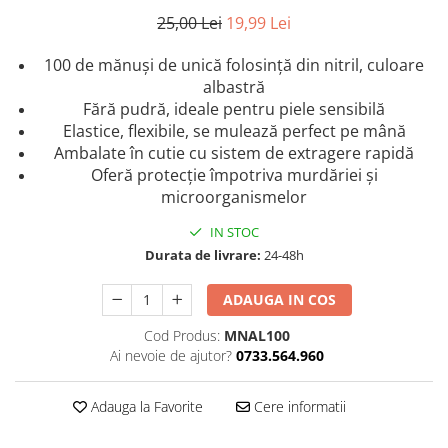
25,00 Lei
19,99 Lei
100 de mănuși de unică folosință din nitril, culoare
albastră
Fără pudră, ideale pentru piele sensibilă
Elastice, flexibile, se mulează perfect pe mână
Ambalate în cutie cu sistem de extragere rapidă
Oferă protecție împotriva murdăriei și
microorganismelor
IN STOC
Durata de livrare:
24-48h
ADAUGA IN COS
Cod Produs:
MNAL100
Ai nevoie de ajutor?
0733.564.960
Adauga la Favorite
Cere informatii