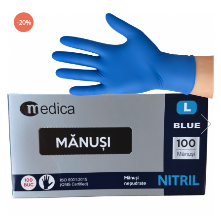
Geluri de Dus
Intretinere masina de spalat
-20%
Insecticide si Capcane
Odorizante
Sapunuri
Solutii desfundat tevi