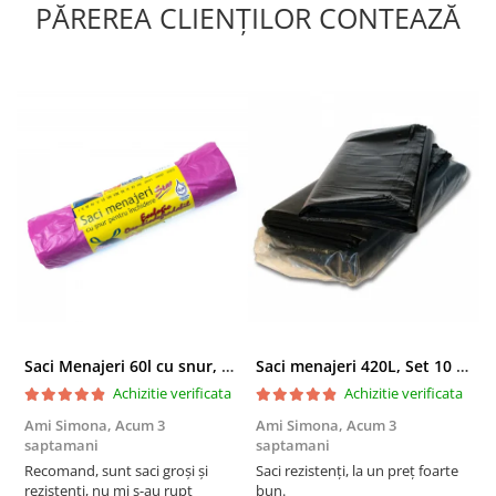
PĂREREA CLIENȚILOR CONTEAZĂ
Shop - protecția de care ai nevoie, mereu la
îndemână.
Saci Menajeri 60l cu snur, Roz, 10buc/rola
Saci menajeri 420L, Set 10 bucati
Achizitie verificata
Achizitie verificata
Ami Simona,
Acum 3
Ami Simona,
Acum 3
N
saptamani
saptamani
F
Recomand, sunt saci groși și
Saci rezistenți, la un preț foarte
rezistenți, nu mi s-au rupt
bun.