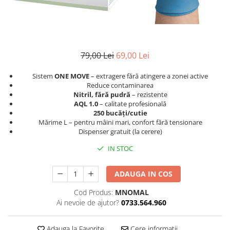
79,00 Lei
69,00 Lei
Sistem
ONE MOVE
– extragere fără atingere a zonei active
Reduce contaminarea
Nitril, fără pudră
– rezistente
AQL 1.0
– calitate profesională
250 bucăți/cutie
Mărime L – pentru mâini mari, confort fără tensionare
Dispenser gratuit (la cerere)
IN STOC
ADAUGA IN COS
Cod Produs:
MNOMAL
Ai nevoie de ajutor?
0733.564.960
Adauga la Favorite
Cere informatii