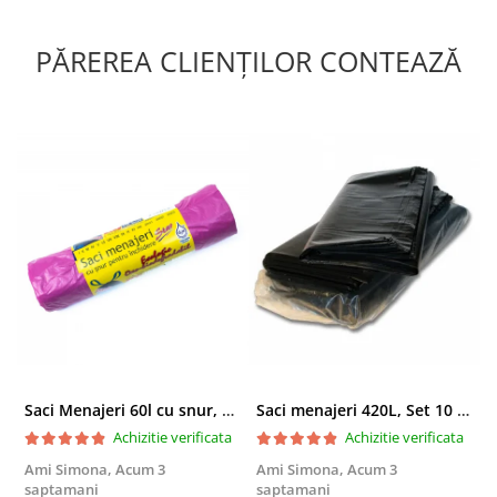
În loc să atingi degetele mănușii, o extragi corect, igienic, dintr-o
singură mișcare.
✔️ Specificații:
PĂREREA CLIENȚILOR CONTEAZĂ
Material: nitril
Nepudrate, non-sterile
AQL 1.0
Culoare: albastru
Ambalare: 250 bucăți
Mărime: L (8-9)
✔️ Utilizare:
Perfecte pentru medii profesionale unde confortul pe durată
lungă contează.
✔️ Beneficiu:
Mărimea L oferă
libertate de mișcare fără presiune pe mână
,
ideal pentru utilizare intensă.
✔️ Extra:
Dispenser gratuit, la cerere.
Saci Menajeri 60l cu snur, Roz, 10buc/rola
Saci menajeri 420L, Set 10 bucati
Achizitie verificata
Achizitie verificata
Ami Simona,
Acum 3
Ami Simona,
Acum 3
N
saptamani
saptamani
F