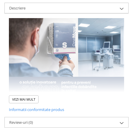
Descriere
VEZI MAI MULT
Mănușile nitril ONE MOVE mărimea L sunt concepute pentru
utilizatori care au nevoie de mai mult spațiu și confort, fără a
Informatii conformitate produs
compromite controlul sau igiena.
Sistemul ONE MOVE permite extragerea direct de manșetă,
Review-uri
(0)
eliminând contactul cu zona de lucru înainte de utilizare.
✔️ Diferența reală: