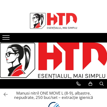
Accesorii curatenie
Detergenti
Hartie Igienica si Prosoape
Birotica si Papetarie
Protocol
Ambalaje HoReCa
Produse Personalizate
Accesorii menaj
Detergenti Suprafete
Hartie Igienica
Accesorii birou
Cafea si ceai
Ambalaje aluminiu
Pungi Personalizate
Carucioare curatenie
Detergenti Baie si Toaleta
Prosoape de hartie
Ambalare
Ambalaje carton si trestie
Cupe inghetata personalizate
Detergenti Bucatarie
Cosuri de Gunoi
Servetele
Articole din hartie
Ambalaje plastic
Cutii si Cup Holdere Personalizate
Detergenti Geamuri
Dispensere si Dozatoare
Instrumente de scris
Ambalaje polistiren
Pahare Personalizate
Detergenti Mobila
Manusi unica folosinta
Prezentare, organizare, arhivare
Aparate ambalat
Servetele Personalizate
Detergenti Pardoseli
Masini de spalat-aspirat pardoseli
Role pentru casa de marcat si POS
Folii Alimentare
Detergenti Vase
Saci menajeri si Pungi
Sisteme de prezentare si afisare
Paie de Baut
Detergenti rufe si balsam
Servetele umede
Pahare carton
Adezivi si Lipici
Pahare plastic
Clor si Inalbitor
Tacamuri
Degresanti
Manusi nitril ONE MOVE L (8-9), albastre,
nepudrate, 250 buc/set – extracție igienică
Tavi autoservire
Dezinfectanti