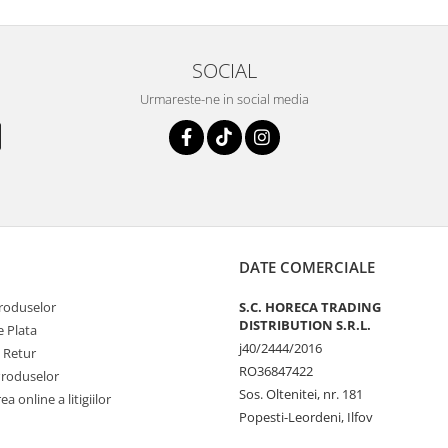
SOCIAL
Urmareste-ne in social media
DATE COMERCIALE
produselor
S.C. HORECA TRADING
DISTRIBUTION S.R.L.
 Plata
j40/2444/2016
e Retur
RO36847422
Produselor
Sos. Oltenitei, nr. 181
a online a litigiilor
Popesti-Leordeni, Ilfov