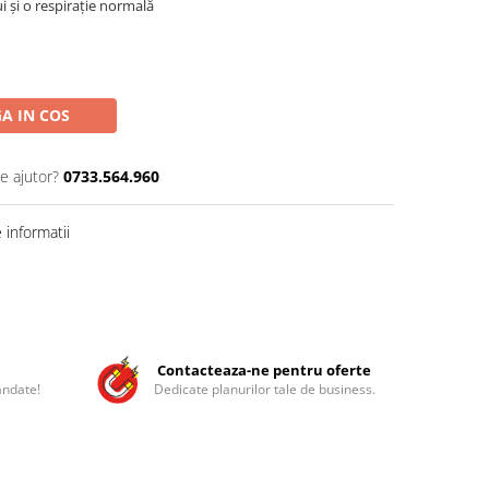
i și o respirație normală
A IN COS
e ajutor?
0733.564.960
informatii
Contacteaza-ne pentru oferte
andate!
Dedicate planurilor tale de business.