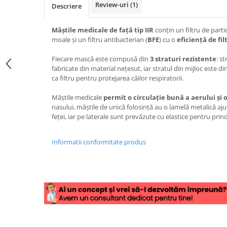
Review-uri
(1)
Descriere
Măștile medicale de față tip IIR
conțin un filtru de partic
moale și un filtru antibacterian (
BFE
) cu o
eficiență de fil
Fiecare mască este compusă din
3 straturi rezistente
: st
fabricate din material nețesut, iar stratul din mijloc este d
ca filtru pentru protejarea căilor respiratorii.
Măștile medicale
permit o circulație bună a aerului și 
nasului, măștile de unică folosință au o lamelă metalică aj
feței, iar pe laterale sunt prevăzute cu elastice pentru prin
Informatii conformitate produs