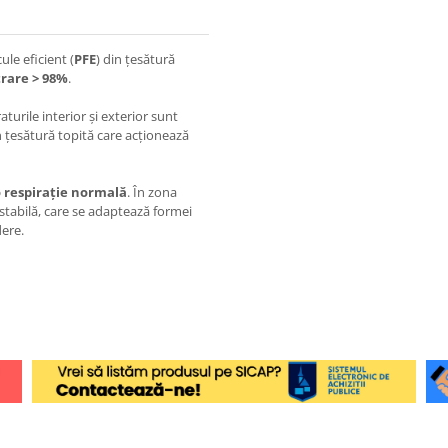
ule eficient (
PFE
) din țesătură
trare > 98%
.
raturile interior și exterior sunt
in țesătură topită care acționează
o respirație normală
. În zona
ustabilă, care se adaptează formei
dere.