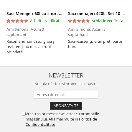
Saci Menajeri 60l cu snur, Roz, 10buc/rola
Saci menajeri 420L, Set 10 bucati
Achizitie verificata
Achizitie verificata
Ami Simona,
Acum 3
Ami Simona,
Acum 3
N
saptamani
saptamani
F
Recomand, sunt saci groși și
Saci rezistenți, la un preț foarte
rezistenți, nu mi s-au rupt
bun.
niciodată.
NEWSLETTER
Nu rata ofertele si promotiile noastre
Vreau sa primesc newsletter cu promotiile
magazinului. Afla mai multe in
Politica de
Confidentialitate