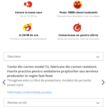
Livrare in toata tara
Peste 10000 clienti multumiti
De la 14.99 lei
Parteneriate durabile si de incredere
In 24/48 de ore
Contacteaza-ne pentru oferte
Primesti produsele comandate!
Dedicate planurilor tale de business.
Descriere
Tavite din carton model T2, fabricate din carton rezistent.
Foarte practice pentru ambalarea prajiturilor sau servirea
produselor in regim fast-food.
*Imaginea este cu tiltul de prezentare, modelul de pe tavite
poate varia
Informatii conformitate produs
Review-uri
(0)