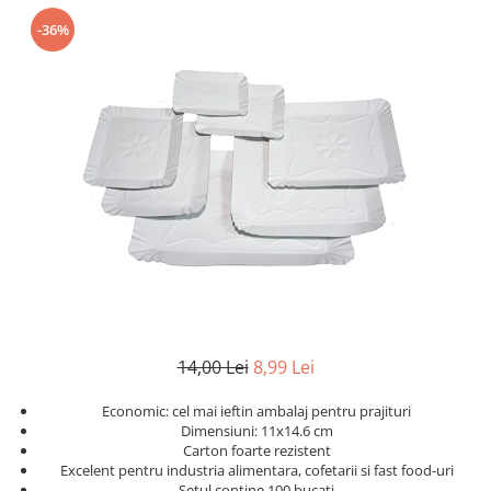
Geluri de Dus
-36%
Intretinere masina de spalat
Insecticide si Capcane
Odorizante
Sapunuri
Solutii desfundat tevi
14,00 Lei
8,99 Lei
Economic: cel mai ieftin ambalaj pentru prajituri
Dimensiuni: 11x14.6 cm
Carton foarte rezistent
Excelent pentru industria alimentara, cofetarii si fast food-uri
Setul contine 100 bucati