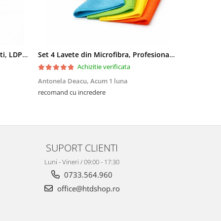
Saci menajeri 35L, Ultrarezistenti, LDPE, 15 buc/rola
Set 4 Lavete din Microfibra, Profesionale, 4 culori, 30x30cm
Achizitie verificata
Antonela Deacu,
Acum 1 luna
Amalia Fili
recomand cu incredere
Excelente, me
SUPORT CLIENTI
Luni - Vineri / 09:00 - 17:30
0733.564.960
office@htdshop.ro