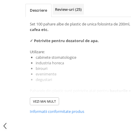
Review-uri
(25)
Descriere
Set 100 pahare albe de plastic de unica folosinta de 200ml,
cafea etc.
✓
Potrivite pentru dozatorul de apa.
Utilizare:
cabinete stomatologice
industria horeca
birouri
evenimente
degustari
Paharele din plastic sunt potrivite atat pentru
bauturile r
calde
.
Realizate din plastic rezistent ce nu se topeste la contactul 
VEZI MAI MULT
Informatii conformitate produs
Comanda ACUM pahare ieftine de unica folosinta de la Hor