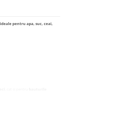
ideale pentru apa, suc, ceai,
eci
, cat si pentru
bauturile
cu lichidul cald.
eca Trading Distribution!