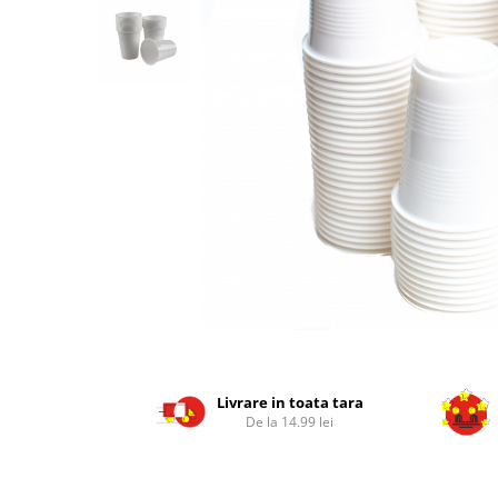
Geluri de Dus
Intretinere masina de spalat
Insecticide si Capcane
Odorizante
Sapunuri
Solutii desfundat tevi
Livrare in toata tara
De la 14.99 lei