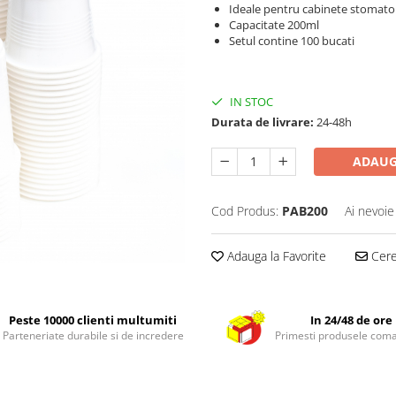
Ideale pentru cabinete stomato
Capacitate 200ml
Setul contine 100 bucati
IN STOC
Durata de livrare:
24-48h
ADAUG
Cod Produs:
PAB200
Ai nevoie
Adauga la Favorite
Cere 
Peste 10000 clienti multumiti
In 24/48 de ore
Parteneriate durabile si de incredere
Primesti produsele com