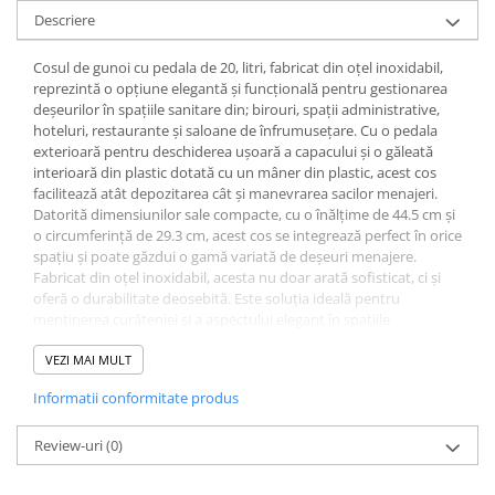
Descriere
Cosul de gunoi cu pedala de 20, litri, fabricat din oțel inoxidabil,
reprezintă o opțiune elegantă și funcțională pentru gestionarea
deșeurilor în spațiile sanitare din; birouri, spații administrative,
hoteluri, restaurante și saloane de înfrumusețare. Cu o pedala
exterioară pentru deschiderea ușoară a capacului și o găleată
interioară din plastic dotată cu un mâner din plastic, acest cos
facilitează atât depozitarea cât și manevrarea sacilor menajeri.
Datorită dimensiunilor sale compacte, cu o înălțime de 44.5 cm și
o circumferință de 29.3 cm, acest cos se integrează perfect în orice
spațiu și poate găzdui o gamă variată de deșeuri menajere.
Fabricat din oțel inoxidabil, acesta nu doar arată sofisticat, ci și
oferă o durabilitate deosebită. Este soluția ideală pentru
menținerea curățeniei și a aspectului elegant în spațiile
menționate.
VEZI MAI MULT
Informatii conformitate produs
Review-uri
(0)