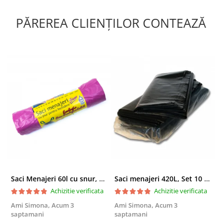
PĂREREA CLIENȚILOR CONTEAZĂ
Saci Menajeri 60l cu snur, Roz, 10buc/rola
Saci menajeri 420L, Set 10 bucati
Achizitie verificata
Achizitie verificata
Ami Simona,
Acum 3
Ami Simona,
Acum 3
N
saptamani
saptamani
F