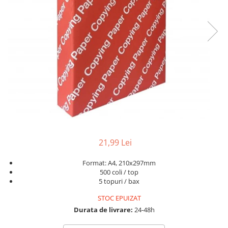
Geluri de Dus
Intretinere masina de spalat
Insecticide si Capcane
Odorizante
Sapunuri
Solutii desfundat tevi
21,99 Lei
Format: A4, 210x297mm
500 coli / top
5 topuri / bax
STOC EPUIZAT
Durata de livrare:
24-48h