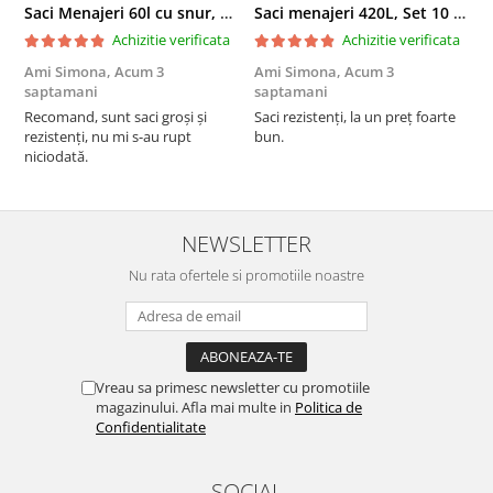
Saci Menajeri 60l cu snur, Roz, 10buc/rola
Saci menajeri 420L, Set 10 bucati
Achizitie verificata
Achizitie verificata
Ami Simona,
Acum 3
Ami Simona,
Acum 3
N
saptamani
saptamani
F
Recomand, sunt saci groși și
Saci rezistenți, la un preț foarte
rezistenți, nu mi s-au rupt
bun.
niciodată.
NEWSLETTER
Nu rata ofertele si promotiile noastre
Vreau sa primesc newsletter cu promotiile
magazinului. Afla mai multe in
Politica de
Confidentialitate
SOCIAL