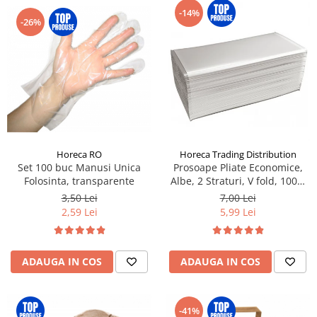
-14%
-26%
Horeca RO
Horeca Trading Distribution
Set 100 buc Manusi Unica
Prosoape Pliate Economice,
Folosinta, transparente
Albe, 2 Straturi, V fold, 100%
Celuloza, 150buc/pac
3,50 Lei
7,00 Lei
2,59 Lei
5,99 Lei
ADAUGA IN COS
ADAUGA IN COS
-41%