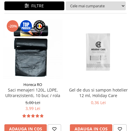
Geluri de Dus
FILTRE
Intretinere masina de spalat
Insecticide si Capcane
-20%
Odorizante
Sapunuri
Solutii desfundat tevi
Horeca RO
Saci menajeri 120L, LDPE,
Gel de dus si sampon hotelier
Ultrarezistenti, 10 buc / rola
12 ml, Holiday Care
5,00 Lei
0,36 Lei
3,99 Lei
ADAUGA IN COS
ADAUGA IN COS