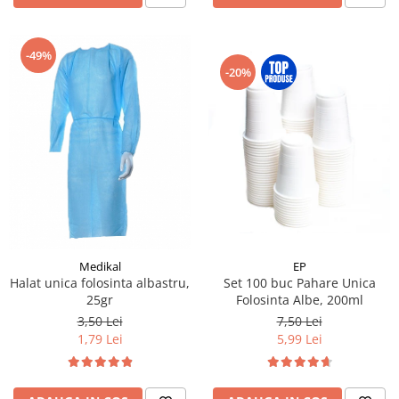
-49%
-20%
Medikal
EP
Halat unica folosinta albastru,
Set 100 buc Pahare Unica
25gr
Folosinta Albe, 200ml
3,50 Lei
7,50 Lei
1,79 Lei
5,99 Lei