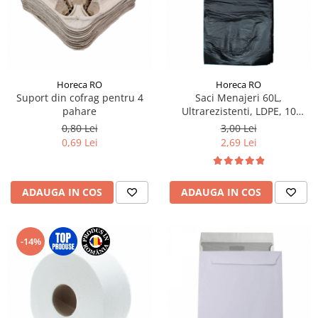
Horeca RO
Horeca RO
Suport din cofrag pentru 4
Saci Menajeri 60L,
pahare
Ultrarezistenti, LDPE, 10
buc/rola
0,80 Lei
3,00 Lei
0,69 Lei
2,69 Lei
ADAUGA IN COS
ADAUGA IN COS
-14%