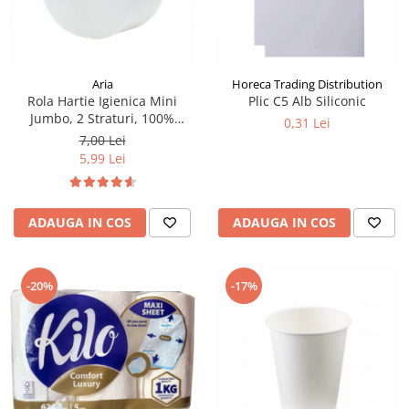
Aria
Horeca Trading Distribution
Rola Hartie Igienica Mini
Plic C5 Alb Siliconic
Jumbo, 2 Straturi, 100%
0,31 Lei
Celuloza
7,00 Lei
5,99 Lei
ADAUGA IN COS
ADAUGA IN COS
-20%
-17%