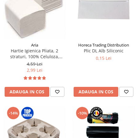
Aria
Horeca Trading Distribution
Hartie Igienica Pliata, 2
Plic DL Alb Siliconic
straturi, 100% Celuloza,
0,15 Lei
200foi/pac
4,59 Lei
2,99 Lei
ADAUGA IN COS
ADAUGA IN COS
-14%
-10%