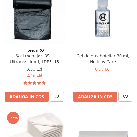
Horeca RO
Saci menajeri 35L,
Gel de dus hotelier 30 ml,
Ultrarezistenti, LDPE, 15
Holiday Care
buc/rola
3,50 Lei
0,99 Lei
2,49 Lei
ADAUGA IN COS
ADAUGA IN COS
-35%