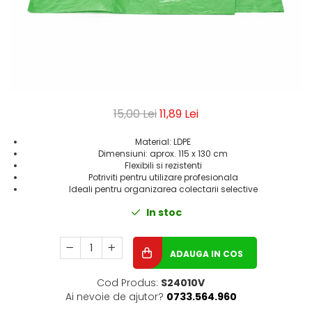
Geluri de Dus
Intretinere masina de spalat
Insecticide si Capcane
Odorizante
Sapunuri
Solutii desfundat tevi
15,00 Lei
11,89 Lei
Material: LDPE
Dimensiuni: aprox. 115 x 130 cm
Flexibili si rezistenti
Potriviti pentru utilizare profesionala
Ideali pentru organizarea colectarii selective
In stoc
ADAUGA IN COS
Cod Produs:
S24010V
Ai nevoie de ajutor?
0733.564.960