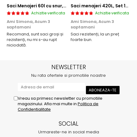
Saci Menajeri 60l cu snur, Roz, 10buc/rola
Saci menajeri 420L, Set 10 bucati
Achizitie verificata
Achizitie verificata
Ami Simona,
Acum 3
Ami Simona,
Acum 3
N
saptamani
saptamani
F
Recomand, sunt saci groși și
Saci rezistenți, la un preț
rezistenți, nu mi s-au rupt
foarte bun.
niciodată.
NEWSLETTER
Nu rata ofertele si promotiile noastre
Vreau sa primesc newsletter cu promotiile
magazinului. Afla mai multe in
Politica de
Confidentialitate
SOCIAL
Urmareste-ne in social media