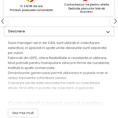
Contacteaza-ne pentru oferte
In 24/48 de ore
Dedicate planurilor tale de
Primesti produsele comandate!
business.
Descriere
Sacii menajeri verzi de 240L sunt utilizati in colectarea
selectiva, in special in spatii unde deseurile sunt separate
pe culori.
Fabricati din LDPE, ofera flexibilitate si rezistenta in utilizare,
fiind potriviti pentru manipulare zilnica in firme de curatenie,
institutii si spatii comerciale.
Dimensiunile generoase permit utilizarea in pubele mari si
reduc frecventa schimbarii sacilor.
Culoarea verde este asociata frecvent cu colectarea
sticlei, fiind utila in puncte de colectare organizate.
Cum alegi corect sacul pentru
pubela
Vezi mai mult
Un sac nu trebuie sa aiba acelasi volum ca pubela, ci sa fie