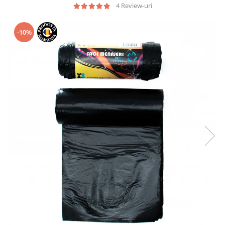
Geluri de Dus
4 Review-uri
Intretinere masina de spalat
Insecticide si Capcane
-10%
Odorizante
Sapunuri
Solutii desfundat tevi