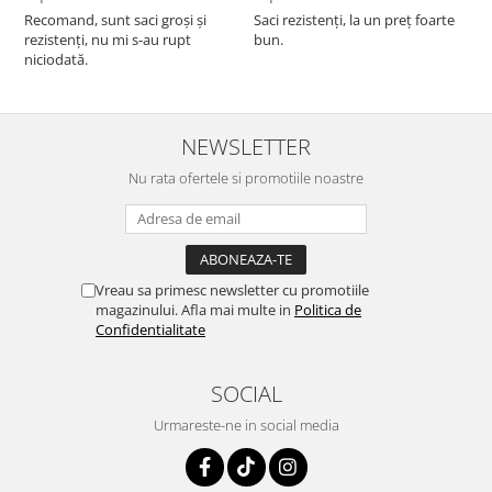
F
Recomand, sunt saci groși și
Saci rezistenți, la un preț foarte
rezistenți, nu mi s-au rupt
bun.
niciodată.
NEWSLETTER
Nu rata ofertele si promotiile noastre
Vreau sa primesc newsletter cu promotiile
magazinului. Afla mai multe in
Politica de
Confidentialitate
SOCIAL
Urmareste-ne in social media