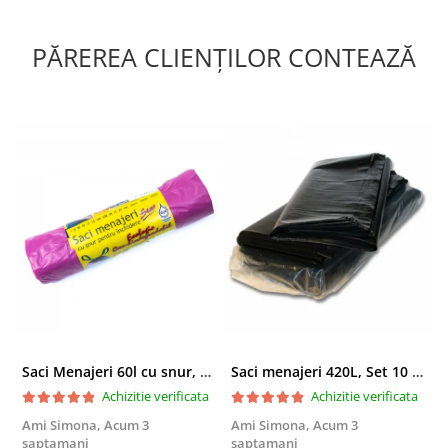
PĂREREA CLIENȚILOR CONTEAZĂ
Saci Menajeri 60l cu snur, Roz, 10buc/rola
Saci menajeri 420L, Set 10 bucati
Achizitie verificata
Achizitie verificata
Ami Simona,
Acum 3
Ami Simona,
Acum 3
N
saptamani
saptamani