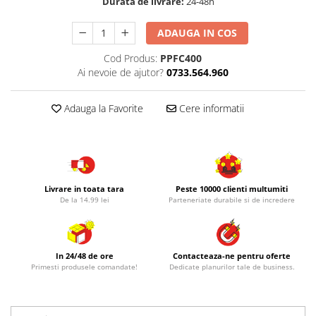
Durata de livrare:
24-48h
ADAUGA IN COS
Cod Produs:
PPFC400
Ai nevoie de ajutor?
0733.564.960
Adauga la Favorite
Cere informatii
Livrare in toata tara
Peste 10000 clienti multumiti
De la 14.99 lei
Parteneriate durabile si de incredere
In 24/48 de ore
Contacteaza-ne pentru oferte
Primesti produsele comandate!
Dedicate planurilor tale de business.