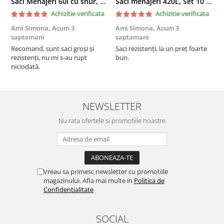
Saci Menajeri 60l cu snur, Roz, 10buc/rola
Saci menajeri 420L, Set 10 bucati
Achizitie verificata
Achizitie verificata
Ami Simona,
Acum 3
Ami Simona,
Acum 3
N
saptamani
saptamani
F
Recomand, sunt saci groși și
Saci rezistenți, la un preț foarte
rezistenți, nu mi s-au rupt
bun.
niciodată.
NEWSLETTER
Nu rata ofertele si promotiile noastre
Vreau sa primesc newsletter cu promotiile
magazinului. Afla mai multe in
Politica de
Confidentialitate
SOCIAL