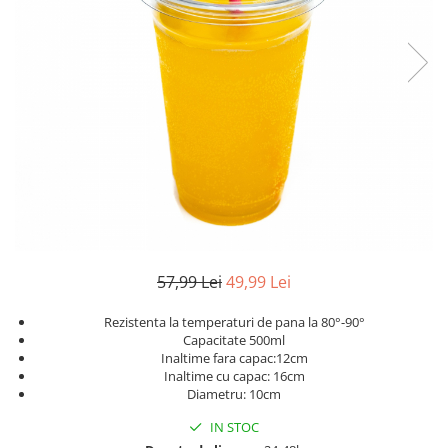
Geluri de Dus
Intretinere masina de spalat
Insecticide si Capcane
Odorizante
Sapunuri
Solutii desfundat tevi
57,99 Lei
49,99 Lei
Rezistenta la temperaturi de pana la 80°-90°
Capacitate 500ml
Inaltime fara capac:12cm
Inaltime cu capac: 16cm
Diametru: 10cm
IN STOC