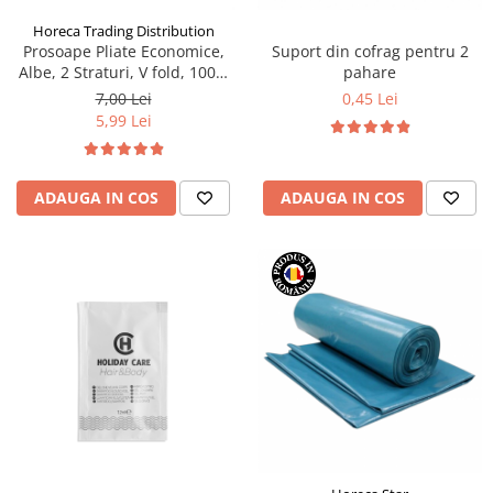
Horeca Trading Distribution
Prosoape Pliate Economice,
Suport din cofrag pentru 2
Albe, 2 Straturi, V fold, 100%
pahare
Celuloza, 150buc/pac
7,00 Lei
0,45 Lei
5,99 Lei
ADAUGA IN COS
ADAUGA IN COS