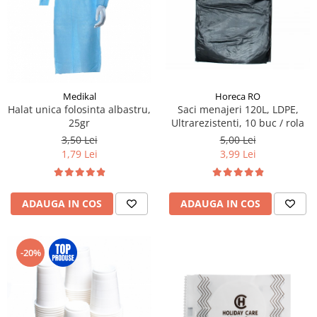
Geluri de Dus
Intretinere masina de spalat
Insecticide si Capcane
Odorizante
Sapunuri
Medikal
Horeca RO
Halat unica folosinta albastru,
Saci menajeri 120L, LDPE,
Solutii desfundat tevi
25gr
Ultrarezistenti, 10 buc / rola
3,50 Lei
5,00 Lei
1,79 Lei
3,99 Lei
ADAUGA IN COS
ADAUGA IN COS
-20%