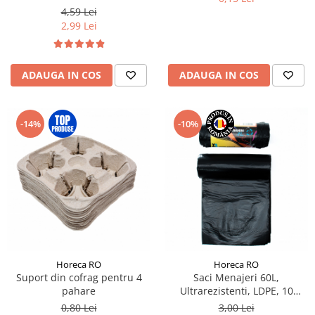
200foi/pac
4,59 Lei
2,99 Lei
ADAUGA IN COS
ADAUGA IN COS
-14%
-10%
Horeca RO
Horeca RO
Suport din cofrag pentru 4
Saci Menajeri 60L,
pahare
Ultrarezistenti, LDPE, 10
buc/rola
0,80 Lei
3,00 Lei