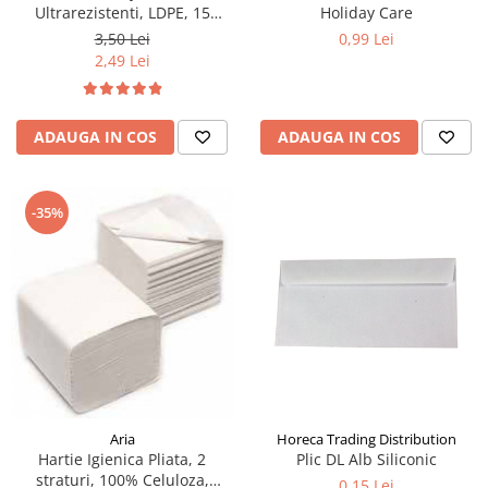
Ultrarezistenti, LDPE, 15
Holiday Care
buc/rola
3,50 Lei
0,99 Lei
2,49 Lei
ADAUGA IN COS
ADAUGA IN COS
-35%
Aria
Horeca Trading Distribution
Hartie Igienica Pliata, 2
Plic DL Alb Siliconic
straturi, 100% Celuloza,
0,15 Lei