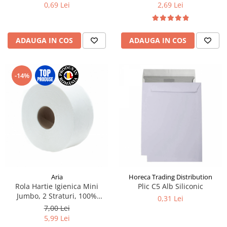
0,69 Lei
2,69 Lei
ADAUGA IN COS
ADAUGA IN COS
-14%
Aria
Horeca Trading Distribution
Rola Hartie Igienica Mini
Plic C5 Alb Siliconic
Jumbo, 2 Straturi, 100%
0,31 Lei
Celuloza
7,00 Lei
5,99 Lei